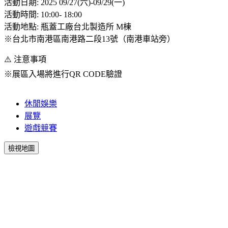
活動日期: 2025 09/27(六)-09/29(一)
活動時間: 10:00- 18:00
活動地點: 瓶蓋工廠台北製造所 M棟
※台北市南港區南港路二段13號（南港車站旁）
⚠️ 注意事項
※展區入場將進行QR CODE驗證
休閒娛樂
展覽
遊戲競賽
檢視地圖