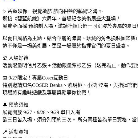
✨ 碧藍映像—視覺啟航 航向碧藍的藝術之海 ✨
迎接《碧藍航線》六周年，首場紀念美術展盛大登場！
展覽全面採 預約制入場，邀請指揮官們一同沉浸於專屬的夏日
以夏日風格為主題，結合華麗的陣營、珍藏的角色換裝圖鑑與Li
這不僅是一場美術展，更是一場屬於指揮官們的夏日盛宴。
🎁 入場好禮
活動限量明信片乙張 + 活動限量票根乙張（送完為止，動作要
📅 9/27限定！專屬Coser互動日
特別邀請知名COSER Denka、紫玥桃、小泱 登場，與指揮官
現場將有趣味遊戲及專屬獎勵等你挑戰！
🔔 預約須知
展覽開放 9/27、9/28、9/29 單日入場
欲三日皆入場，須分別預約三次。 所有票種皆為單日資格，當
📍 活動資訊