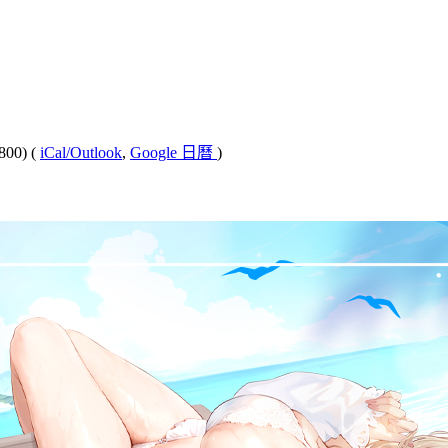
800)
(
iCal/Outlook
,
Google 日曆
)