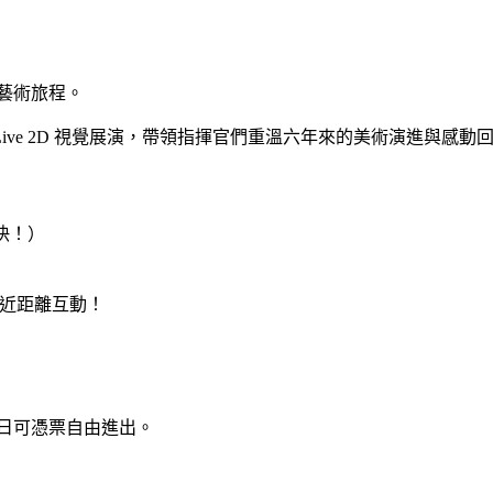
藝術旅程。
ve 2D 視覺展演，帶領指揮官們重溫六年來的美術演進與感動
快！）
們近距離互動！
日可憑票自由進出。