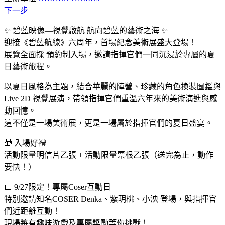
下一步
✨ 碧藍映像—視覺啟航 航向碧藍的藝術之海 ✨
迎接《碧藍航線》六周年，首場紀念美術展盛大登場！
展覽全面採 預約制入場，邀請指揮官們一同沉浸於專屬的夏
日藝術旅程。
以夏日風格為主題，結合華麗的陣營、珍藏的角色換裝圖鑑與
Live 2D 視覺展演，帶領指揮官們重溫六年來的美術演進與感
動回憶。
這不僅是一場美術展，更是一場屬於指揮官們的夏日盛宴。
🎁 入場好禮
活動限量明信片乙張 + 活動限量票根乙張（送完為止，動作
要快！）
📅 9/27限定！專屬Coser互動日
特別邀請知名COSER Denka、紫玥桃、小泱 登場，與指揮官
們近距離互動！
現場將有趣味遊戲及專屬獎勵等你挑戰！