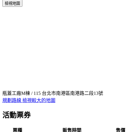
檢視地圖
瓶蓋工廠M棟 / 115 台北市南港區南港路二段13號
規劃路線
檢視較大的地圖
活動票券
票種
販售時間
售價