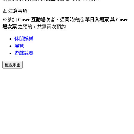
⚠️ 注意事項
※參加
Coser 互動場次
者，須同時完成
單日入場票
與
Coser
場次票
之預約，共需兩次預約
休閒娛樂
展覽
遊戲競賽
檢視地圖